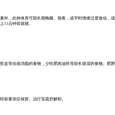
素外，此种体质可因长期晚睡、熬夜，或平时情绪过度激动，或
上11点钟前就寝。
哲皮等祛痰消脂的食物，少吃肥肉油炸等助长痰湿的食物。肥胖
经前紧张症候群。治疗宜疏肝解郁。