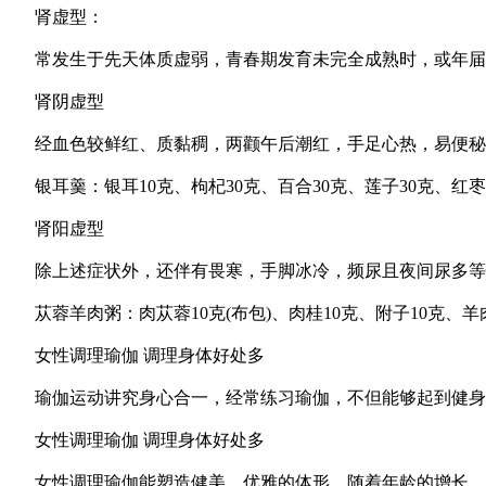
肾虚型：
常发生于先天体质虚弱，青春期发育未完全成熟时，或年届更年
肾阴虚型
经血色较鲜红、质黏稠，两颧午后潮红，手足心热，易便秘，
银耳羹：银耳10克、枸杞30克、百合30克、莲子30克、红
肾阳虚型
除上述症状外，还伴有畏寒，手脚冰冷，频尿且夜间尿多等
苁蓉羊肉粥：肉苁蓉10克(布包)、肉桂10克、附子10克、羊
女性调理瑜伽 调理身体好处多
瑜伽运动讲究身心合一，经常练习瑜伽，不但能够起到健身的
女性调理瑜伽 调理身体好处多
女性调理瑜伽能塑造健美、优雅的体形。随着年龄的增长，身