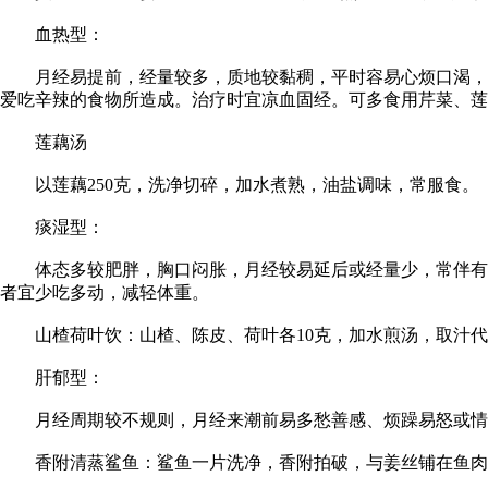
血热型：
月经易提前，经量较多，质地较黏稠，平时容易心烦口渴，脸
爱吃辛辣的食物所造成。治疗时宜凉血固经。可多食用芹菜、莲
莲藕汤
以莲藕250克，洗净切碎，加水煮熟，油盐调味，常服食。
痰湿型：
体态多较肥胖，胸口闷胀，月经较易延后或经量少，常伴有白
者宜少吃多动，减轻体重。
山楂荷叶饮：山楂、陈皮、荷叶各10克，加水煎汤，取汁代
肝郁型：
月经周期较不规则，月经来潮前易多愁善感、烦躁易怒或情绪
香附清蒸鲨鱼：鲨鱼一片洗净，香附拍破，与姜丝铺在鱼肉上，