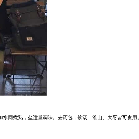
克，加水同煮熟，盐适量调味。去药包，饮汤，淮山、大枣皆可食用