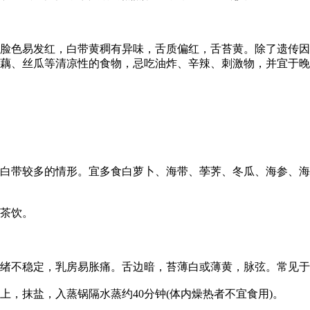
色易发红，白带黄稠有异味，舌质偏红，舌苔黄。除了遗传因
藕、丝瓜等清凉性的食物，忌吃油炸、辛辣、刺激物，并宜于晚
带较多的情形。宜多食白萝卜、海带、荸荠、冬瓜、海参、海
茶饮。
不稳定，乳房易胀痛。舌边暗，苔薄白或薄黄，脉弦。常见于
抹盐，入蒸锅隔水蒸约40分钟(体内燥热者不宜食用)。