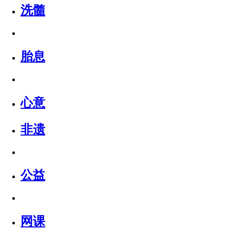
洗髓
胎息
心意
非遗
公益
网课