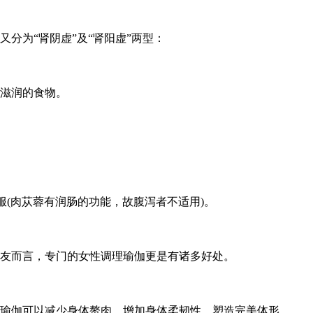
为“肾阴虚”及“肾阳虚”两型：
滋润的食物。
服(肉苁蓉有润肠的功能，故腹泻者不适用)。
友而言，专门的女性调理瑜伽更是有诸多好处。
瑜伽可以减少身体赘肉，增加身体柔韧性，塑造完美体形。