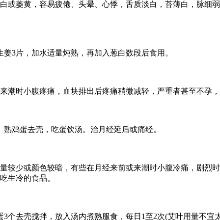
或萎黄，容易疲倦、头晕、心悸，舌质淡白，苔薄白，脉细弱
生姜3片，加水适量炖熟，再加入葱白数段后食用。
潮时小腹疼痛，血块排出后疼痛稍微减轻，严重者甚至不孕，
煮。熟鸡蛋去壳，吃蛋饮汤。治月经延后或痛经。
较少或颜色较暗，有些在月经来前或来潮时小腹冷痛，剧烈时
吃生冷的食品。
蛋3个去壳搅拌，放入汤内煮熟服食，每日1至2次(艾叶用量不宜