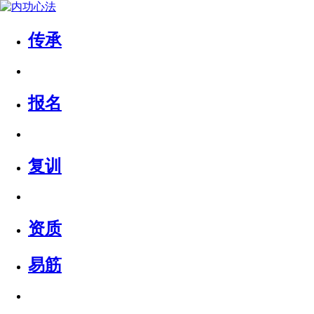
传承
报名
复训
资质
易筋