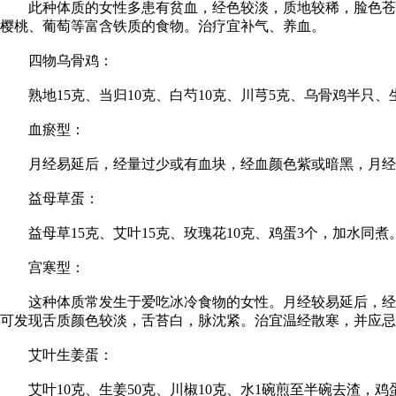
此种体质的女性多患有贫血，经色较淡，质地较稀，脸色苍白
樱桃、葡萄等富含铁质的食物。治疗宜补气、养血。
四物乌骨鸡：
熟地15克、当归10克、白芍10克、川芎5克、乌骨鸡半只、
血瘀型：
月经易延后，经量过少或有血块，经血颜色紫或暗黑，月经来
益母草蛋：
益母草15克、艾叶15克、玫瑰花10克、鸡蛋3个，加水同
宫寒型：
这种体质常发生于爱吃冰冷食物的女性。月经较易延后，经量
可发现舌质颜色较淡，舌苔白，脉沈紧。治宜温经散寒，并应忌
艾叶生姜蛋：
艾叶10克、生姜50克、川椒10克、水1碗煎至半碗去渣，鸡