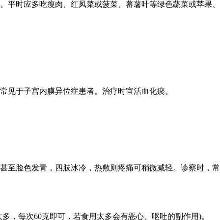
。平时应多吃瘦肉、红凤菜或菠菜、蕃薯叶等绿色蔬菜或苹果、
常见于子宫内膜异位症患者。治疗时宜活血化瘀。
甚至脸色发青，四肢冰冷，热敷则疼痛可稍微减轻。诊察时，常
太多，每次60克即可，若食用太多会有恶心、呕吐的副作用)。