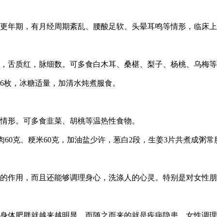
期，有月经周期紊乱、腰酸足软、头晕耳鸣等情形，临床上又分
舌质红，脉细数。可多食白木耳、桑椹、梨子、杨桃、乌梅等
枣6枚，冰糖适量，加清水炖煮服食。
情形。可多食韭菜、胡桃等温热性食物。
肉60克、粳米60克，加油盐少许，葱白2段，生姜3片共煮成粥常
作用，而且还能够调理身心，洗涤人的心灵。特别是对女性朋
体肥胖就越来越明显，而随之而来的就是疾病隐患，女性调理