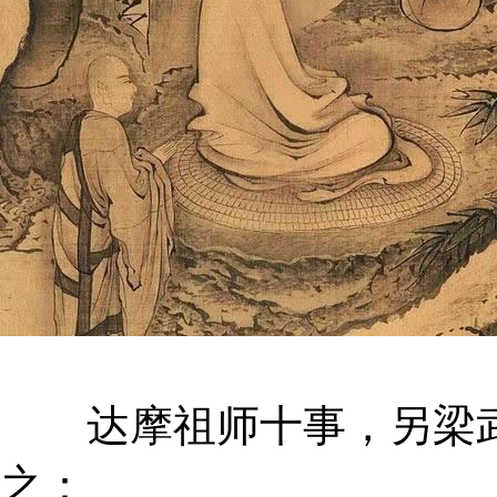
达摩祖师十事，另梁武
之：