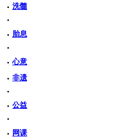
洗髓
胎息
心意
非遗
公益
网课