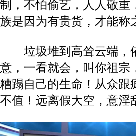
制，不怕偷艺，人人敬重
族是因为有贵货，才能称
垃圾堆到高耸云端，依
意，一看就会，叫你祖宗
糟蹋自己的生命！从众跟
不值！远离假大空，意淫