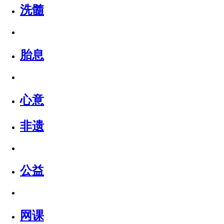
洗髓
胎息
心意
非遗
公益
网课