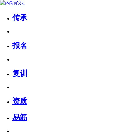
传承
报名
复训
资质
易筋