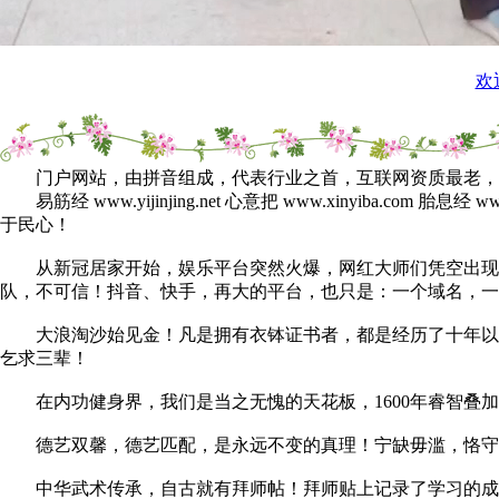
欢
门户网站，由拼音组成，代表行业之首，互联网资质最老，
易筋经 www.yijinjing.net 心意把 www.xinyiba.com 胎息经
于民心！
从新冠居家开始，娱乐平台突然火爆，网红大师们凭空出现，
队，不可信！抖音、快手，再大的平台，也只是：一个域名，一
大浪淘沙始见金！凡是拥有衣钵证书者，都是经历了十年以上
乞求三辈！
在内功健身界，我们是当之无愧的天花板，1600年睿智叠加
德艺双馨，德艺匹配，是永远不变的真理！宁缺毋滥，恪守门
中华武术传承，自古就有拜师帖！拜师贴上记录了学习的成绩