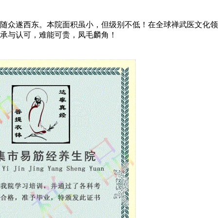
众遂西东。本院面积虽小，但级别不低！在全球禅武医文化领
承与认可，难能可贵，凤毛麟角！