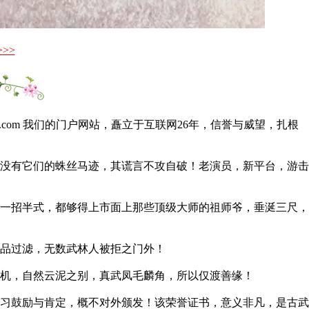
>>
ww.xingyiquan.com 我们的门户网站，矗立于互联网26年，信誉与威望，扎根
没有它们的蛛丝马迹，其谎言不攻自破！老演员，新平台，游击
一招半式，都够得上市面上那些顶级大师的祖师爷，垂涎三尺，
人品过滤，无数武林人被拒之门外！
机，自然云泥之别，真武凤毛麟角，所以仅渡善缘！
习鼓励与肯定，概不对外颁发！该荣誉证书，意义非凡，是古武