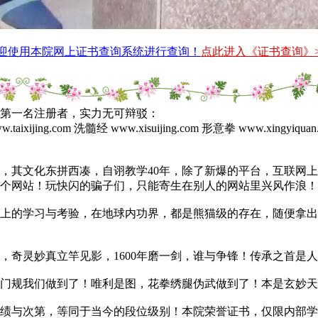
迎使用本院网上证书查询系统进行查询！
点此进入《证书查询》>
第一名注册者，实力无可辩驳：
 www.taixijing.com 洗髓经 www.xisuijing.com 形意拳 w
其文化东拼西凑，自诩教学40年，除了新爆的平台，互联网上
个网站！玩快闪的骗子们，只能寄生在别人的网站里兴风作浪！
的学习与考验，在地球内功界，都是熊猫级的存在，随便拿出
，奇灵妙真立竿见影，1600年磨一剑，谁与争锋！传承之首是
规我们做到了！唯利是图，花拳绣腿伪武做到了！本是玄妙天
与次第，等同于当今的段位级别！本院荣誉证书，仅限内部学