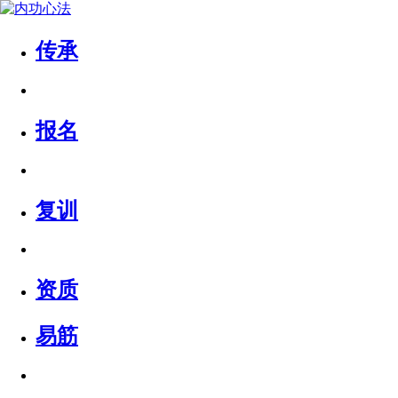
传承
报名
复训
资质
易筋