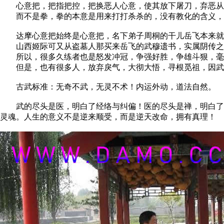
心意把，把指把控，把换恶人心意，使其放下屠刀，弃恶从
而不是拳，拳的本意是用来打打杀杀的，没有教化的含义，
达摩心意把始终是心意把，名下弟子周桐的干儿岳飞本来就
山西姬际可又从盗墓人那买来岳飞的武穆遗书，实属阴传之
所以，很多久练者也是怒发冲冠，争强好胜，争雄斗狠，毫
但是，也有很多人，放弃戾气，大彻大悟，寻根觅祖，因武
古武标准：无奇不武，无灵不术！内运外动，道法自然。
武的尽头是医，明白了经络与纠偏！医的尽头是禅，明白了离
灵魂。人生的意义不是逆来顺受，而是逆天改命，拥有真理！