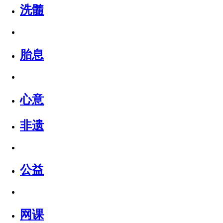
洗髓
胎息
心意
非遗
公益
网课