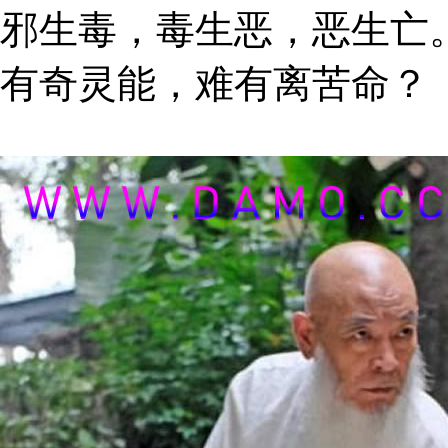
邪生毒，毒生恶，恶生亡
有奇灵能，难有离苦命？