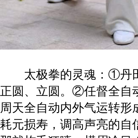
太极拳的灵魂：①丹田
正圆、立圆。②任督全自
周天全自动内外气运转形
耗元损寿，调高声亮的自