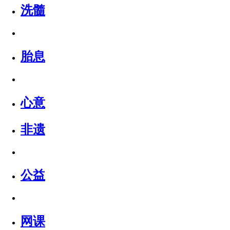
洗髓
胎息
心意
非遗
公益
网课