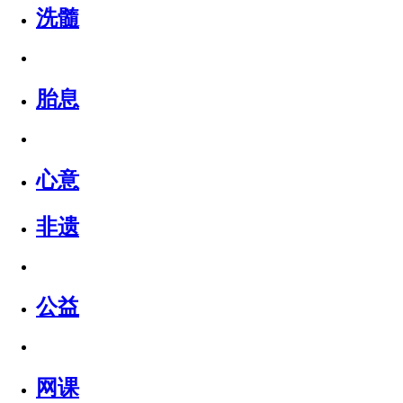
洗髓
胎息
心意
非遗
公益
网课