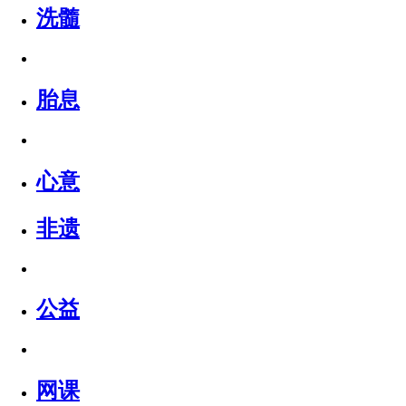
洗髓
胎息
心意
非遗
公益
网课