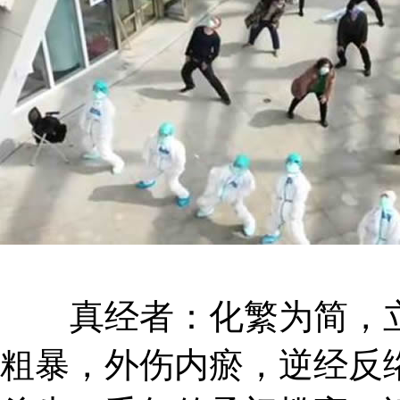
真经者：化繁为简，立
粗暴，外伤内瘀，逆经反