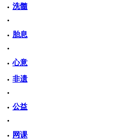
洗髓
胎息
心意
非遗
公益
网课