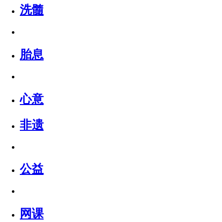
洗髓
胎息
心意
非遗
公益
网课