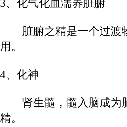
3、化气化血濡养脏腑
脏腑之精是一个过渡物
用。
4、化神
肾生髓，髓入脑成为脑
精。