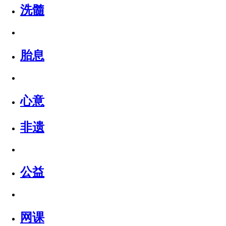
洗髓
胎息
心意
非遗
公益
网课