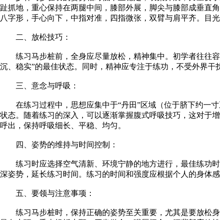
趾抓地，重心保持在两腿中间，膝部外展，脚尖与膝部成垂直角
八字形，手心向下，中指对准，四指微张，双臂与肩平齐。目光
二、放松技巧：
练习马步桩前，全身应尽量放松，精神集中。初学者往往容易
沉、稳实”的最佳状态。同时，精神应专注于练功，不受外界干
三、意念与呼吸：
在练习过程中，思想应集中于“丹田”区域（位于脐下约一寸五
状态。随着练习的深入，可以逐渐掌握腹式呼吸技巧，这对于增
呼出，保持呼吸细长、平稳、均匀。
四、姿势的维持与时间控制：
练习时应选择空气清新、环境宁静的地方进行，最佳练功时间
深姿势，延长练习时间。练习的时间和强度应根据个人的身体感
五、要领与注意事项：
练习马步桩时，保持正确的姿势至关重要，尤其是要放松身体