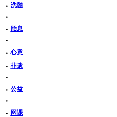
洗髓
胎息
心意
非遗
公益
网课