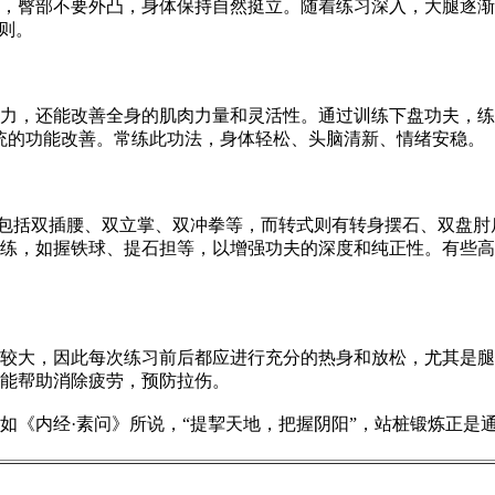
，臀部不要外凸，身体保持自然挺立。随着练习深入，大腿逐渐
则。
，还能改善全身的肌肉力量和灵活性。通过训练下盘功夫，练习
统的功能改善。常练此功法，身体轻松、头脑清新、情绪安稳。
包括双插腰、双立掌、双冲拳等，而转式则有转身摆石、双盘肘
练，如握铁球、提石担等，以增强功夫的深度和纯正性。有些高
大，因此每次练习前后都应进行充分的热身和放松，尤其是腿
能帮助消除疲劳，预防拉伤。
《内经·素问》所说，“提挈天地，把握阴阳”，站桩锻炼正是