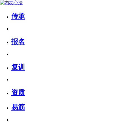
传承
报名
复训
资质
易筋