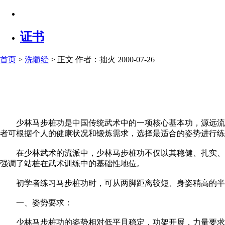
证书
首页
>
洗髓经
> 正文
作者：拙火 2000-07-26
少林马步桩功是中国传统武术中的一项核心基本功，源远流长
者可根据个人的健康状况和锻炼需求，选择最适合的姿势进行练
在少林武术的流派中，少林马步桩功不仅以其稳健、扎实、进
强调了站桩在武术训练中的基础性地位。
初学者练习马步桩功时，可从两脚距离较短、身姿稍高的半马
一、姿势要求：
少林马步桩功的姿势相对低平且稳定，功架开展，力量要求较