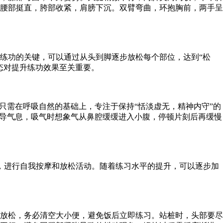
腰部挺直，胯部收紧，肩膀下沉。双臂弯曲，环抱胸前，两手呈
功的关键，可以通过从头到脚逐步放松每个部位，达到“松
态对提升练功效果至关重要。
需在呼吸自然的基础上，专注于保持“恬淡虚无，精神内守”的
引导气息，吸气时想象气从鼻腔缓缓进入小腹，停顿片刻后再缓慢
，进行自我按摩和放松活动。随着练习水平的提升，可以逐步加
放松，务必清空大小便，避免饭后立即练习。站桩时，头部要尽