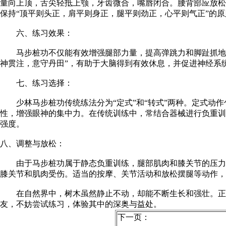
量向上顶，舌尖轻抵上颚，牙齿微合，嘴唇闭合。腰背部应放松
保持“顶平则头正，肩平则身正，腿平则劲正，心平则气正”的原
六、练习效果：
马步桩功不仅能有效增强腿部力量，提高弹跳力和脚趾抓地力
神贯注，意守丹田”，有助于大脑得到有效休息，并促进神经系
七、练习选择：
少林马步桩功传统练法分为“定式”和“转式”两种。定式动作
性，增强眼神的集中力。在传统训练中，常结合器械进行负重训
强度。
八、调整与放松：
由于马步桩功属于静态负重训练，腿部肌肉和膝关节的压力较
膝关节和肌肉受伤。适当的按摩、关节活动和放松摆腿等动作，
在自然界中，树木虽然静止不动，却能不断生长和强壮。正如
友，不妨尝试练习，体验其中的深奥与益处。
下一页：