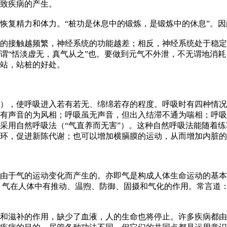
致疾病的产生。
恢复精力和体力。“桩功是休息中的锻炼，是锻炼中的休息”。
的接触越频繁，神经系统的功能越差；相反，神经系统处于稳定
谓“恬淡虚无，真气从之”也。要做到元气不外泄，不无谓地消耗
站，站桩的好处。
息），使呼吸进入若有若无、绵绵若存的程度。呼吸时有四种情
有声音的为风相；呼吸虽无声音，但出入结滞不通为喘相；呼吸
采用自然呼吸法（“气直养而无害”）。这种自然呼吸法能随着
环，促进新陈代谢；也可以增加横膈膜的运动，从而增加内脏的
由于气的运动变化而产生的。亦即气是构成人体生命运动的基本
说，气在人体中有推动、温煦、防御、固摄和气化的作用。常言道
和滋补的作用，缺少了血液，人的生命也将停止。许多疾病都由