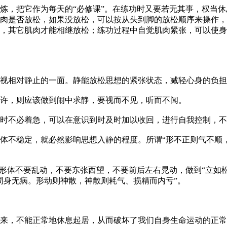
炼，把它作为每天的“必修课”。在练功时又要若无其事，权当
肉是否放松，如果没放松，可以按从头到脚的放松顺序来操作，
了，其它肌肉才能相继放松；练功过程中自觉肌肉紧张，可以使
视相对静止的一面。静能放松思想的紧张状态，减轻心身的负担
许，则应该做到闹中求静，要视而不见，听而不闻。
时不必着急，可以在意识到时及时加以收回，进行自我控制，不
体不稳定，就必然影响思想入静的程度。所谓“形不正则气不顺
时形体不要乱动，不要东张西望，不要前后左右晃动，做到“立如
周身无病。形动则神散，神散则耗气、损精而内亏”。
来，不能正常地休息起居，从而破坏了我们自身生命运动的正常