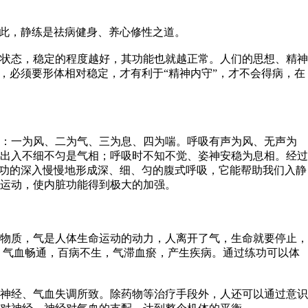
因此，静练是祛病健身、养心修性之道。
状态，稳定的程度越好，其功能也就越正常。人们的思想、精神
，必须要形体相对稳定，才有利于“精神内守”，才不会得病，在
况：一为风、二为气、三为息、四为喘。呼吸有声为风、无声为
出入不细不匀是气相；呼吸时不知不觉、姿神安稳为息相。经过
练功的深入慢慢地形成深、细、匀的腹式呼吸，它能帮助我们入静
运动，使内脏功能得到极大的加强。
物质，气是人体生命运动的动力，人离开了气，生命就要停止，
：气血畅通，百病不生，气滞血瘀，产生疾病。通过练功可以体
神经、气血失调所致。除药物等治疗手段外，人还可以通过意识