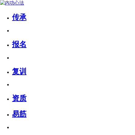
传承
报名
复训
资质
易筋