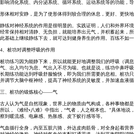
影响消化系统、内分泌系统、循环系统、运动系统等的功能，导
形体相对安静，是为了使形体得到较合理的休息，更好、更快地
静练对神经系统的作用是很明显的。实践证明，人们和外界环境
经常保持相对清静、无负担，就能培养出元气，并积蓄起来，所
此基础上继续静练下去，就可达到健身养生的作用。百练不如一
4、桩功对调整呼吸的作用
桩功练习因为能静下来，所以就能更好地调整我们的呼吸（调
气、出入均匀为息、气出入不尽为喘。也就是说，练功中鼻呼吸
长期练功能达到呼吸舒服愉快，即为我们所需要的息相。桩功只
并调节大脑中枢神经，提高了神经系统的灵敏度，并加速血液循
三、桩功的锻炼核心——气
古人认为气是自然现象，世界上的物质由气构成，各种事物都是
所以，《难经•八难》中指出，“气者，人之根本也。”具体地
察到暖流感、电麻感、热胀感、皮下蚁行感等等。
气血循行全身，内至五脏六骑，外达皮肉筋骨，对全身起着营养