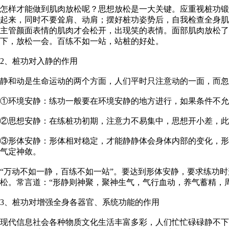
怎样才能做到肌肉放松呢？思想放松是一大关键。应重视桩功锻
起来，同时不要耸肩、动肩；摆好桩功姿势后，自我检查全身肌
主管颜面表情的肌肉才会松开，出现笑的表情。面部肌肉放松
下，放松一会。百练不如一站，站桩的好处。
2、桩功对入静的作用
静和动是生命运动的两个方面，人们平时只注意动的一面，而忽
①环境安静：练功一般要在环境安静的地方进行，如果条件不允
②思想安静：在练桩功初期，注意力不易集中，思想开小差，此
③形体安静：形体相对稳定，才能静静体会身体内部的变化，形
气定神敛。
“万动不如一静，百练不如一站”。要达到形体安静，要求练功
松。常言道：“形静则神聚，聚神生气，气行血动，养气蓄精，
3、桩功对增强全身各器官、系统功能的作用
现代信息社会各种物质文化生活丰富多彩，人们忙忙碌碌静不下