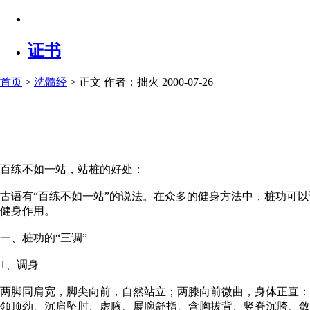
证书
首页
>
洗髓经
> 正文
作者：拙火 2000-07-26
百练不如一站，站桩的好处：
古语有“百练不如一站”的说法。在众多的健身方法中，桩功可
健身作用。
一、桩功的“三调”
1、调身
两脚同肩宽，脚尖向前，自然站立；两膝向前微曲，身体正直：胸
领顶劲、沉肩坠肘、虚腋、展腕舒指、含胸拔背、竖脊沉胯、敛