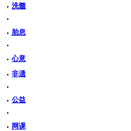
洗髓
胎息
心意
非遗
公益
网课