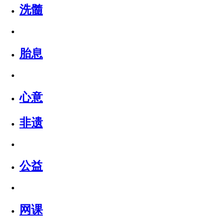
洗髓
胎息
心意
非遗
公益
网课