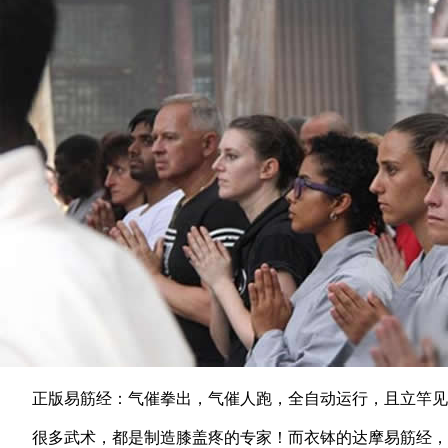
正版易筋经：气催拳出，气催人跑，全自动运行，且立竿见影
很多武术，都是制造膝盖疼的专家！而衣钵的达摩易筋经，是