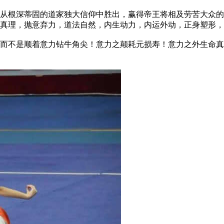
根深蒂固的道家独大信仰中胜出，赢得帝王将相及劳苦大众的
证真理，抛意弃力，道法自然，内生动力，内运外动，正身塑形
不是顺着意力钻牛角尖！意力之颠耗元损寿！意力之外生命真