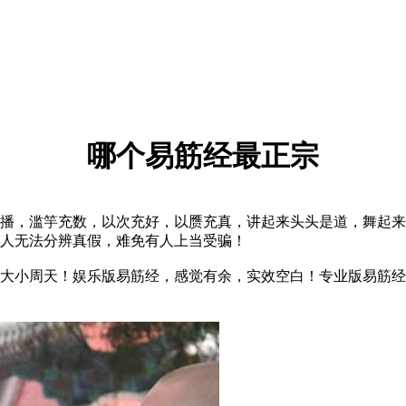
哪个易筋经最正宗
，滥竽充数，以次充好，以赝充真，讲起来头头是道，舞起来
人无法分辨真假，难免有人上当受骗！
小周天！娱乐版易筋经，感觉有余，实效空白！专业版易筋经