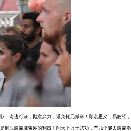
，奇迹可证，抛意弃力，避免耗元减命！顾名思义：易筋经，
解决膝盖膝盖疼的利器！问天下万千武功，有几个能去膝盖疼