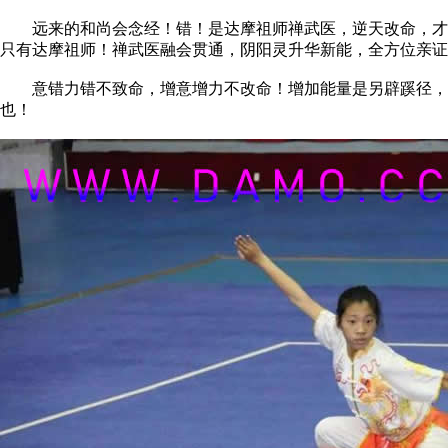
远来的和尚会念经！错！是达摩祖师禅武医，逆天改命，才从
只有达摩祖师！禅武医融会贯通，阴阳灵升华新能，全方位亲
意错力错不致命，增意增力不改命！增加能量是另辟蹊径，而
也！