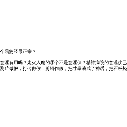
个易筋经最正宗？
意淫有用吗？走火入魔的哪个不是意淫侠？精神病院的意淫侠已
测砖做假，打砖做假，剪辑作假，把寸拳演成了神话，把石板烧