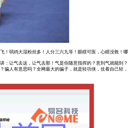
！弱鸡大湿粉丝多！人分三六九等！眼瞎可医，心瞎没救！哪
：让气去这，让气去那！气是你随意指挥的？意到气就能到？
？骗人有意思吗？全网最大的骗子，就是轻功侠，仗着自己轻，