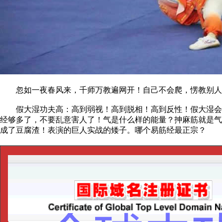
忽如一夜春风来，千师万教遍网开！自己不会爬，愣教别人飞
假大湿功夫高：高到弱视！高到脱相！高到反性！假大湿会讲
经够多了，不要乱意害人了！气是什么样的能量？抻麻筋就是气
成了豆腐渣！表演的巨人实战的矮子。哪个易筋经最正宗？