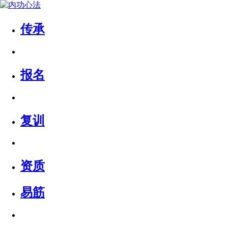
传承
报名
复训
资质
易筋