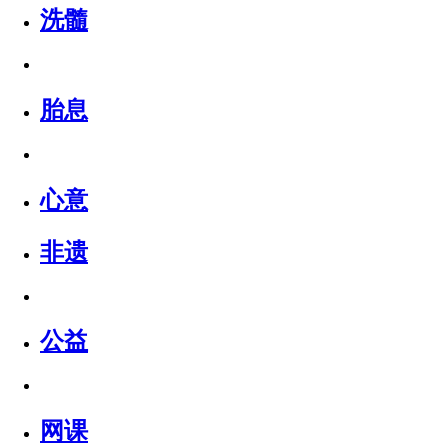
洗髓
胎息
心意
非遗
公益
网课