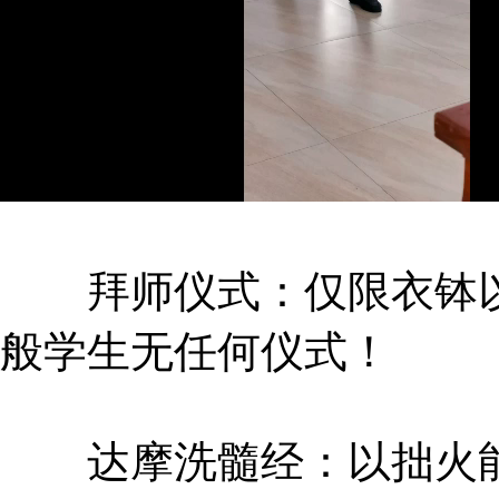
拜师仪式：仅限衣钵以
般学生无任何仪式！
达摩洗髓经：以拙火能