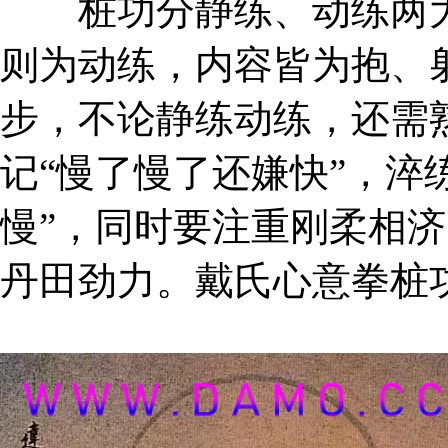
桩功分静练、动练两大
则为动练，内容皆为抱、
步，不论静练动练，还需
记“慢了慢了还嫌快”，淬
慢”，同时要注重刚柔相
丹田劲力。戴氏心意拳桩