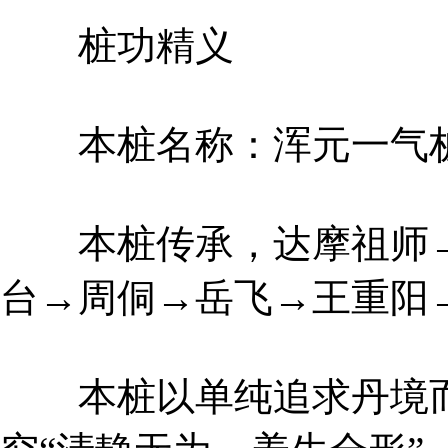
桩功精义
本桩名称：浑元一气桩
本桩传承，达摩祖师→
台→周侗→岳飞→王重阳
本桩以单纯追求丹境而