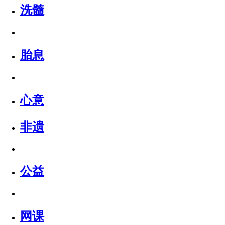
洗髓
胎息
心意
非遗
公益
网课