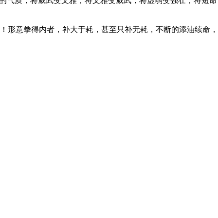
人的气质，将威武变文雅，将文雅变威武，将虚弱变强壮，将短命
！形意拳得内者，补大于耗，甚至只补无耗，不断的添油续命，