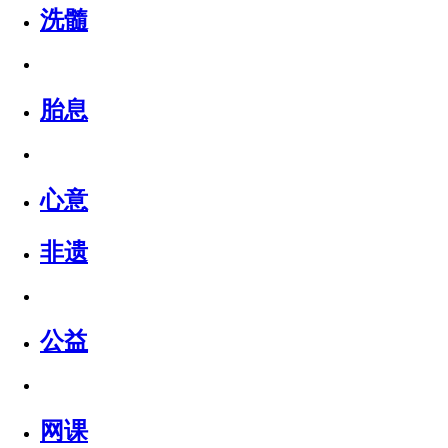
洗髓
胎息
心意
非遗
公益
网课