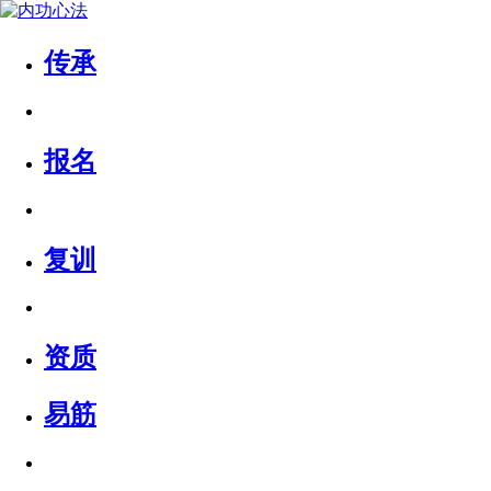
传承
报名
复训
资质
易筋