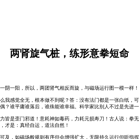
两肾旋气桩，练形意拳短命
阴一阳，所以，两团肾气相反而旋，与磁场运行图一模一样！
我感觉全无，根本做不到呢？答：没有法门都是一张白纸，可
偶？谁平庸谁落后，谁殊能谁幸福。科学家比别人不过是先进一
皆是歪门邪道！意耗神如毒药，力耗元损寿刀！古人说：拳无
，才是：真经自运，道法自然！
及，如磁场般规则有序但会增强扩大，无限持久运行但听指挥