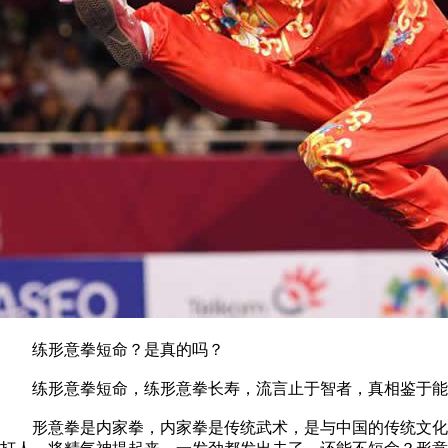
练形意拳短命？是真的吗？
练形意拳短命，练形意拳长寿，流言止于智者，真相鉴于能
形意拳是内家拳，内家拳是传统武术，是与中国的传统文化息