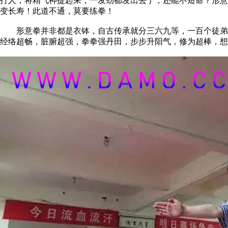
打人，将精气神提起来，一发劲都发出去了，还能不短命？形意
变长寿！此道不通，莫要练拳！
形意拳并非都是衣钵，自古传承就分三六九等，一百个徒弟，
经络超畅，脏腑超强，拳拳强丹田，步步升阳气，修为超棒，想