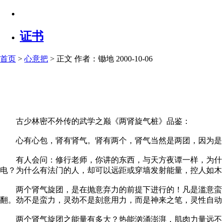
证书
首页
>
心意把
> 正文
作者：锄地 2000-10-06
古少林密不外传的武学之巅《两肾旋气桩》品鉴：
心有心包，肾有肾气。肾有两个，肾气当然是两团，因为是一
有人会问：修行老师，你讲的东西，与天方夜谭一样，为什么
电？为什么有法门的人，却可以远距或穿墙发射能量，控人如木
两个肾气旋团，是在抛意弃力的前提下进行的！凡是滥意蛮力
翻。劲不是蛮力，灵劲不是刻意用力，而是神来之笔，灵性自动
两个肾气旋团之能量有多大？热能汹涌澎湃，肌肉力量远不可