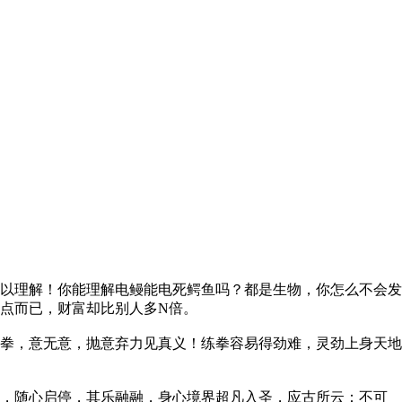
以理解！你能理解电鳗能电死鳄鱼吗？都是生物，你怎么不会发
点而已，财富却比别人多N倍。
拳，意无意，抛意弃力见真义！练拳容易得劲难，灵劲上身天地
，随心启停，其乐融融，身心境界超凡入圣，应古所云：不可