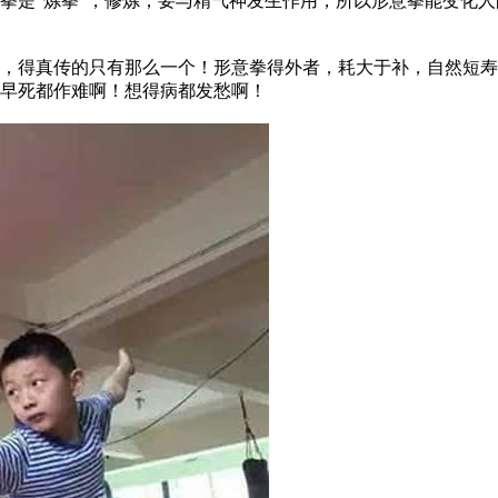
拳是“炼拳”，修炼，要与精气神发生作用，所以形意拳能变化
得真传的只有那么一个！形意拳得外者，耗大于补，自然短寿
早死都作难啊！想得病都发愁啊！