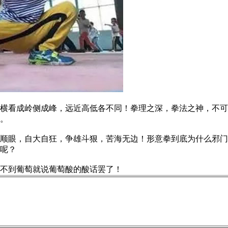
看成岭侧成峰，远近高低各不同！拳理之深，拳法之神，不可
。
眼，自大自狂，争雄斗狠，苦海无边！形意拳到底为什么邪门
呢？
不到葡萄就说葡萄酸的酸话罢了！