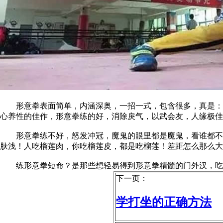
形意拳表面简单，内涵深奥，一招一式，包含很多，真是：横
心养性的佳作，形意拳练的好，消除戾气，以武会友，人缘极佳
形意拳练不好，怒发冲冠，魔鬼的眼里都是魔鬼，看谁都不顺
肤浅！人吃榴莲肉，你吃榴莲皮，都是吃榴莲！差距怎么那么大
练形意拳短命？是那些想轻易得到形意拳精髓的门外汉，吃
下一页：
学打坐的正确方法