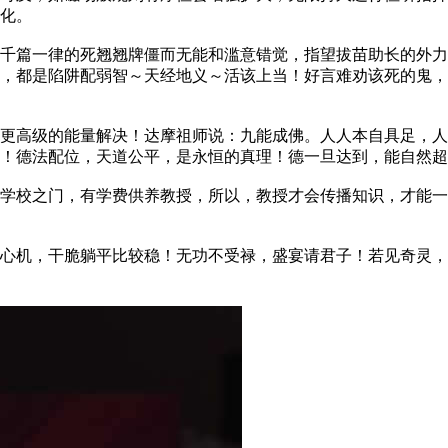
化。
篇一律的死翘翘牌僵而无能和滥意错觉，指望拔苗助长的外力
，都是陷阱配弱智～天经地义～活该上当！好言难劝该死的鬼，
高级的能量解决！达摩祖师说：九能成佛。人人本自具足，人
！德法配位，天道公平，是永恒的真理！德一旦达到，能自然超
校之门，有学费供养教授，所以，教授才会传播知识，才能一
机，干脆躺平比较稳！无功不受禄，盛宴请君子！若见奇灵，