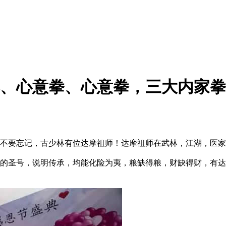
、心意拳、心意拳，三大内家拳
要忘记，古少林有位达摩祖师！达摩祖师在武林，江湖，医家
圣号，说明传承，均能化险为夷，粮缺得粮，财缺得财，有达