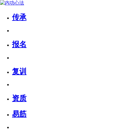
传承
报名
复训
资质
易筋