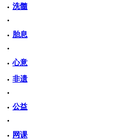
洗髓
胎息
心意
非遗
公益
网课