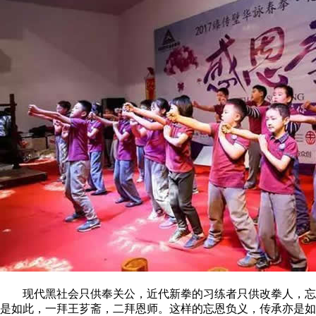
现代黑社会只供奉关公，近代新拳的习练者只供改拳人，忘记
是如此，一拜王芗斋，二拜恩师。这样的忘恩负义，传承亦是如