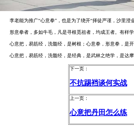
李老能为推广“心意拳”，也是为了绕开“择徒严谨，沙里澄金
形意拳者，多如牛毛，凡是寻根觅祖者，均成王者。有样学
心意把，易筋经，洗髓经，是树根；心意拳，形意拳，是开
心意把，易筋经，洗髓经，是经典，是武林之绝学，是达摩佛
下一页：
不抗踢裆谈何实战
上一页：
心意把丹田怎么练