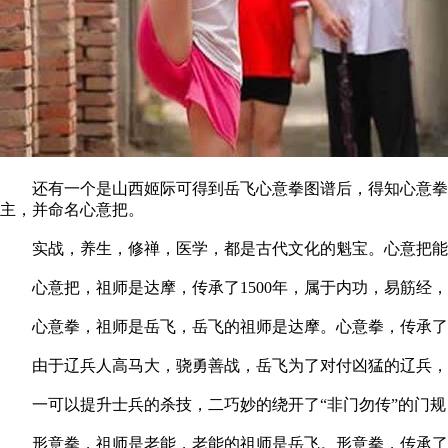
还有一个是山西姬际可得到岳飞心意拳图谱后，得知心意拳出
主，并命名心意把。
实战，养生，修禅，医学，都是古代文化的魁宝。心意把能
心意把，祖师是达摩，传承了1500年，属于内功，易筋经，
心意拳，祖师是岳飞，岳飞的祖师是达摩。心意拳，传承了 8
由于辽兵人高马大，骁勇善战，岳飞为了对付凶猛的辽兵，只好
一可以提升士兵的杀技，二巧妙的绕开了“非门勿传”的门规
形意拳，祖师是老能，老能的祖师是岳飞。形意拳，传承了 1