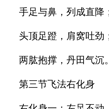
手足与鼻，列成直降
头顶足蹬，肩窝吐劲
两肱抱撑，丹田气沉
第三节飞法右化身
右化身一：左足不动，