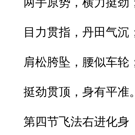
两手原势，横力挺劲
目力贯指，丹田气沉
肩松胯坠，腰似车轮
挺劲贯顶，身有平准
第四节飞法右进化身