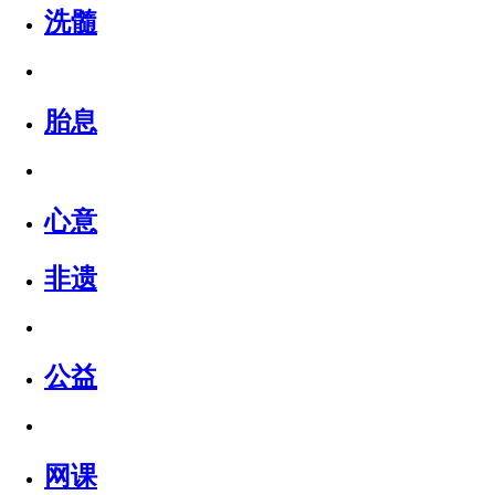
洗髓
胎息
心意
非遗
公益
网课