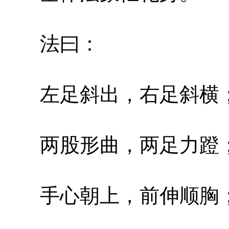
法曰：
左足斜出，右足斜横
两股形曲，两足力蹬
手心朝上，前伸顺胸