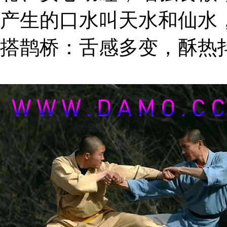
产生的口水叫天水和仙水
搭鹊桥：舌感多变，酥热