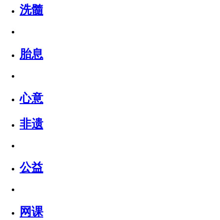
洗髓
胎息
心意
非遗
公益
网课