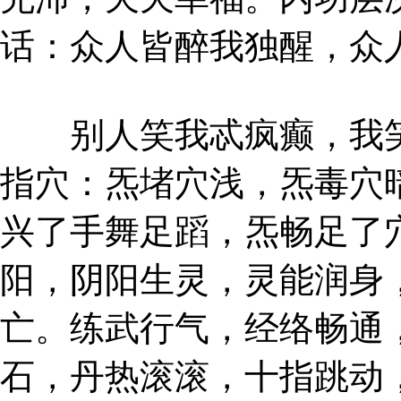
话：众人皆醉我独醒，众
别人笑我忒疯癫，我笑
指穴：炁堵穴浅，炁毒穴
兴了手舞足蹈，炁畅足了
阳，阴阳生灵，灵能润身
亡。练武行气，经络畅通
石，丹热滚滚，十指跳动