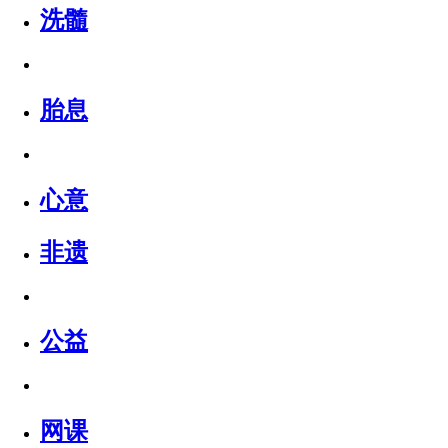
洗髓
胎息
心意
非遗
公益
网课