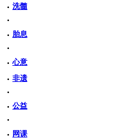
洗髓
胎息
心意
非遗
公益
网课