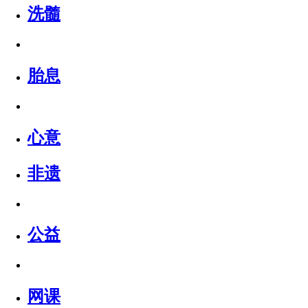
洗髓
胎息
心意
非遗
公益
网课