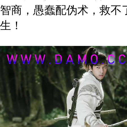
智商，愚蠢配伪术，救不
生！