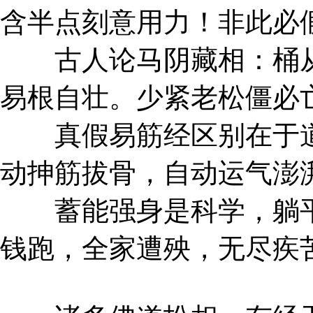
含半点刻意用力！非此必
古人论马阴藏相：桶从
易根自壮。少紧老松僵必
真假易筋经区别在于道
动抻筋拔骨，自动运气澎
蓄能强身是科学，躺平
钱跑，全家遭殃，无尽疾