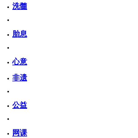
洗髓
胎息
心意
非遗
公益
网课