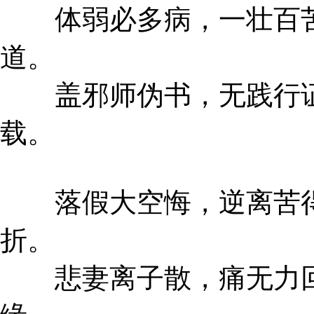
体弱必多病，一壮百苦
道。
盖邪师伪书，无践行证
载。
落假大空悔，逆离苦得
折。
悲妻离子散，痛无力回