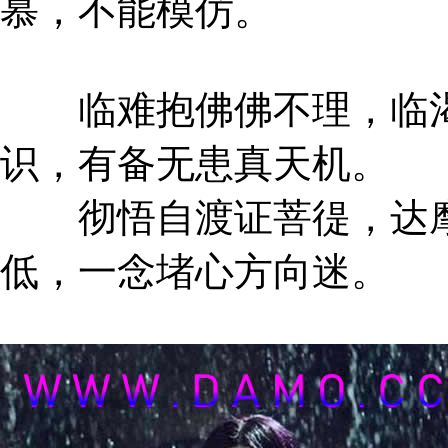
慕，不能模仿。
临难抱佛佛不理，临渴
识，有备无患真天机。
彻悟自渡证菩徥，达摩
低，一念堵心方向迷。