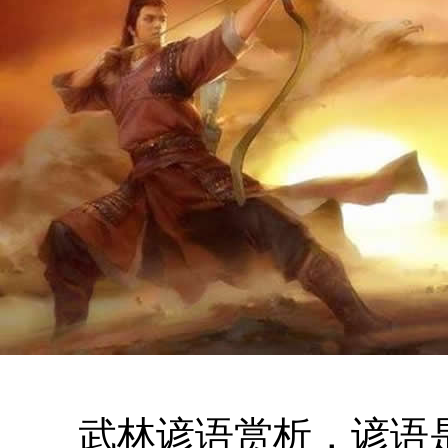
武林谚语赏析，谚语是