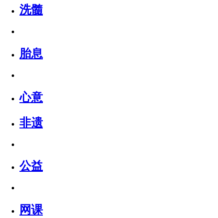
洗髓
胎息
心意
非遗
公益
网课