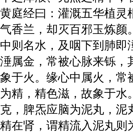
黄庭经曰：灌溉五华植灵
气香兰，却灭百邪玉炼颜
中则名水，及咽下到肺即
涶属金，常被心脉来铄，
象于火。缘心中属火，常
为精，精色滋，故象于水
克，脾炁应脑为泥丸，泥
精在肾，谓精流入泥丸则