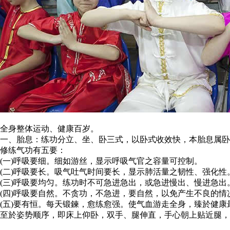
全身整体运动、健康百岁。
一、胎息：练功分立、坐、卧三式，以卧式收效快，本胎息属卧
修练气功有五要：
(一)呼吸要细。细如游丝，显示呼吸气官之容量可控制。
(二)呼吸要长。吸气吐气时间要长，显示肺活量之韧性、强化
(三)呼吸要均匀。练功时不可急进急出，或急进慢出、慢进急
(四)呼吸要自然。不贪功，不急进，要自然，以免产生不良的
(五)要有恒。每天锻鍊，愈练愈强。使气血游走全身，臻於健康
至於姿势顺序，即床上仰卧，双手、腿伸直，手心朝上贴近腿，