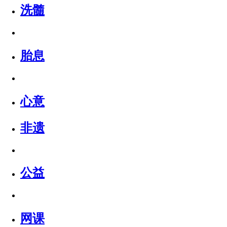
洗髓
胎息
心意
非遗
公益
网课