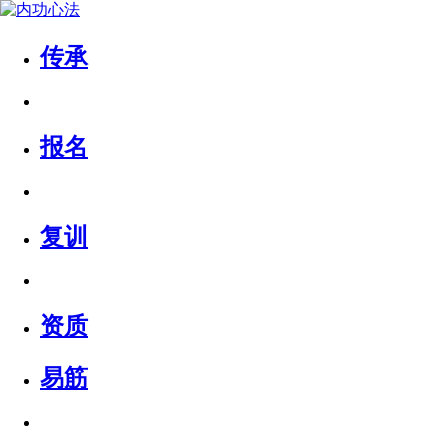
传承
报名
复训
资质
易筋