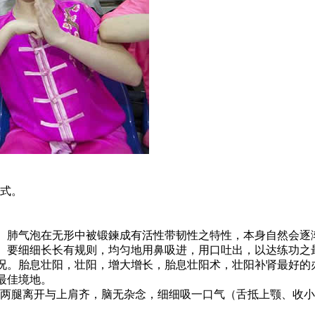
式。
性。肺气泡在无形中被锻鍊成有活性带韧性之特性，本身自然会逐
出。要细细长长有规则，均匀地用鼻吸进，用口吐出，以达练功
情况。胎息壮阳，壮阳，增大增长，胎息壮阳术，壮阳补肾最好的
最佳境地。
两腿离开与上肩齐，脑无杂念，细细吸一口气（舌抵上颚、收小