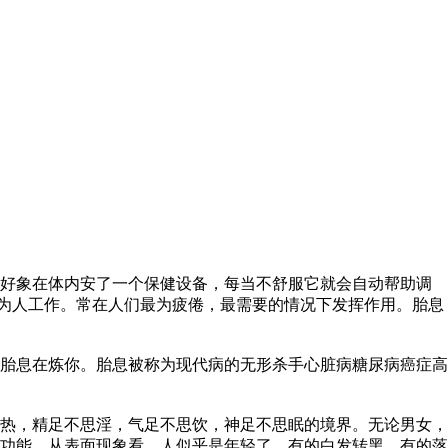
就好象在体内安了一个保健设备，每当不舒服它就会自动帮助调
地为人工作。常在人们最为疲倦，最需要的情况下发挥作用。胎息
胎息在炼你。胎息被称为现代病的无形杀手心脏病糖尿病癌症高
热，精足不思淫，气足不思饮，神足不思眠的境界。无论男女，
功能。从表面现象看，人似乎是年轻了，有的白发转黑，有的落