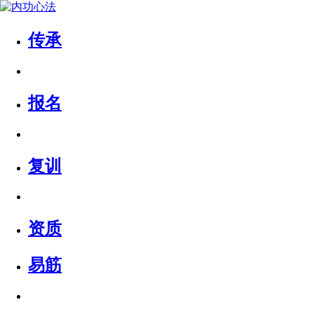
传承
报名
复训
资质
易筋