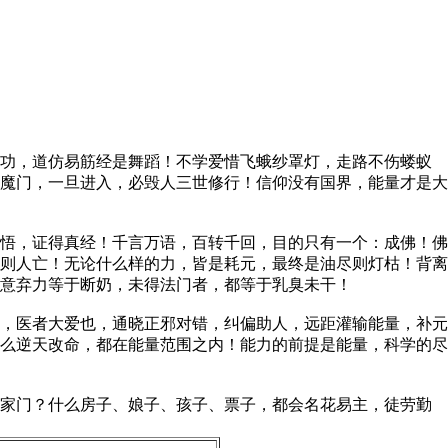
武功，道仿易筋经是舞蹈！不学爱惜飞蛾纱罩灯，走路不伤蝼蚁
魔门，一旦进入，必毁人三世修行！信仰没有国界，能量才是大
悟，证得真经！千言万语，百转千回，目的只有一个：成佛！佛
则人亡！无论什么样的力，皆是耗元，最终是油尽则灯枯！背离
意弃力等于断奶，未得法门者，都等于乳臭未干！
，医者大爱也，通晓正邪对错，纠偏助人，远距灌输能量，补元
么逆天改命，都在能量范围之内！能力的前提是能量，科学的尽
家门？什么房子、娘子、孩子、票子，都会名花易主，徒劳勤