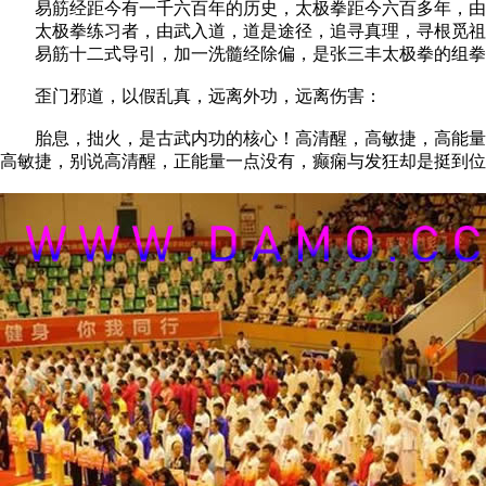
易筋经距今有一千六百年的历史，太极拳距今六百多年，由
太极拳练习者，由武入道，道是途径，追寻真理，寻根觅祖
易筋十二式导引，加一洗髓经除偏，是张三丰太极拳的组拳
歪门邪道，以假乱真，远离外功，远离伤害：
胎息，拙火，是古武内功的核心！高清醒，高敏捷，高能量！
高敏捷，别说高清醒，正能量一点没有，癫痫与发狂却是挺到位