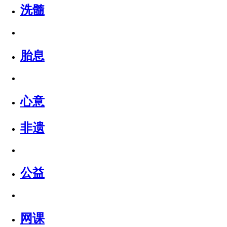
洗髓
胎息
心意
非遗
公益
网课