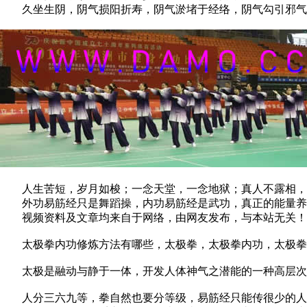
久坐生阴，阴气损阳折寿，阴气淤堵于经络，阴气勾引邪气
人生苦短，岁月如梭；一念天堂，一念地狱；真人不露相，
外功易筋经只是舞蹈操，内功易筋经是武功，真正的能量养
视频资料及文章均来自于网络，由网友发布，与本站无关！
太极拳内功修炼方法有哪些，太极拳，太极拳内功，太极拳
太极是融动与静于一体，开发人体神气之潜能的一种高层次的
人分三六九等，拳自然也要分等级，易筋经只能传很少的人