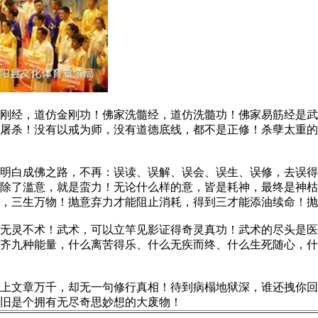
金刚经，道仿金刚功！佛家洗髓经，道仿洗髓功！佛家易筋经是
屠杀！没有以戒为师，没有道德底线，都不是正修！杀孽太重的
白成佛之路，不再：误读、误解、误会、误生、误修，去误得
除了滥意，就是蛮力！无论什么样的意，皆是耗神，最终是神枯
，三生万物！抛意弃力才能阻止消耗，得到三才能添油续命！抛
灵不术！武术，可以立竿见影证得奇灵真功！武术的尽头是医
齐九种能量，什么离苦得乐、什么无疾而终、什么生死随心，什
文章万千，却无一句修行真相！待到病榻地狱深，谁还拽你回
旧是个拥有无尽奇思妙想的大废物！