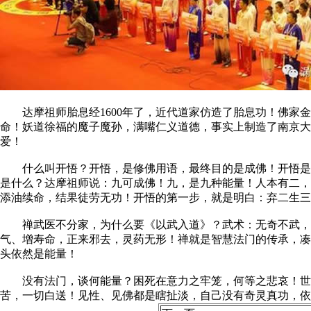
达摩祖师胎息经1600年了，近代道家仿造了胎息功！佛家
命！妖道徐福的魔子魔孙，满嘴仁义道德，事实上制造了南京大
爱！
什么叫开悟？开悟，是修佛用语，最终目的是成佛！开悟是明
是什么？达摩祖师说：九可成佛！九，是九种能量！人本有二，
添油续命，结果徒劳无功！开悟的第一步，就是明白：弃二生三
禅武医不分家，为什么要《以武入道》？武术：无奇不武，无
气、增寿命，正来邪去，灵药无形！禅就是智慧法门的传承，凑
头依然是能量！
没有法门，谈何能量？困死在意力之牢笼，何等之悲哀！世上
苦，一切白送！见性、见佛都是瞎扯淡，自己没有奇灵真功，依