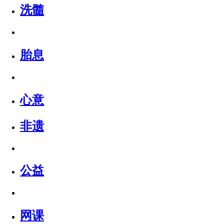
洗髓
胎息
心意
非遗
公益
网课