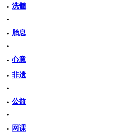
洗髓
胎息
心意
非遗
公益
网课