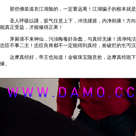
那些佛装道衣江湖脸的，一定要远离！江湖骗子的根本就是
圣人呼吸以踵，驭气任意上下，冲洗揉搓，内净则康！方向不
能真正受益，才能修得正果！
茅厕请不来神仙，污浊晦毒奸杂蠢，与真经无缘！清净纯洁，
忠臣不事二主！忠臣良将都不一定能得到真经，捡破烂的乞丐汉
达摩真经好，帝王也知道！金银珠宝随意抢，达摩真经跪下求
缘。