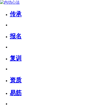
传承
报名
复训
资质
易筋