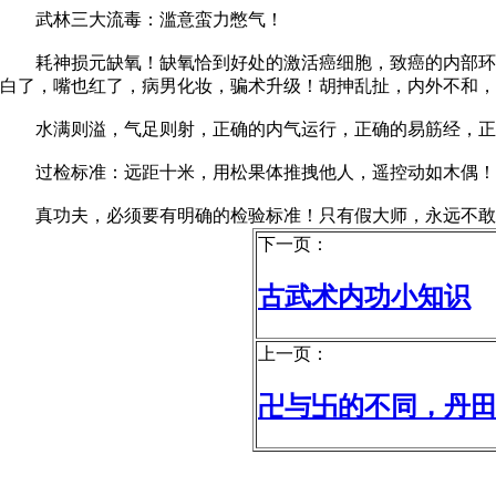
武林三大流毒：滥意蛮力憋气！
耗神损元缺氧！缺氧恰到好处的激活癌细胞，致癌的内部环境
白了，嘴也红了，病男化妆，骗术升级！胡抻乱扯，内外不和，
水满则溢，气足则射，正确的内气运行，正确的易筋经，正
过检标准：远距十米，用松果体推拽他人，遥控动如木偶！
真功夫，必须要有明确的检验标准！只有假大师，永远不敢
下一页：
古武术内功小知识
上一页：
卍与卐的不同，丹