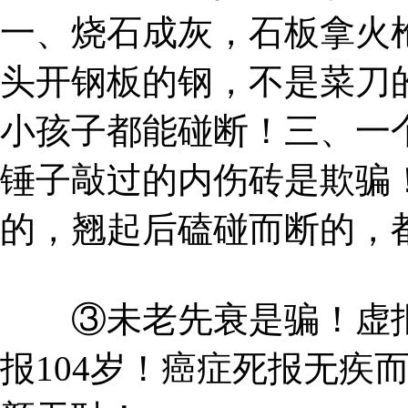
一、烧石成灰，石板拿火
头开钢板的钢，不是菜刀
小孩子都能碰断！三、一个
锤子敲过的内伤砖是欺骗
的，翘起后磕碰而断的，
③未老先衰是骗！虚报年
报104岁！癌症死报无疾