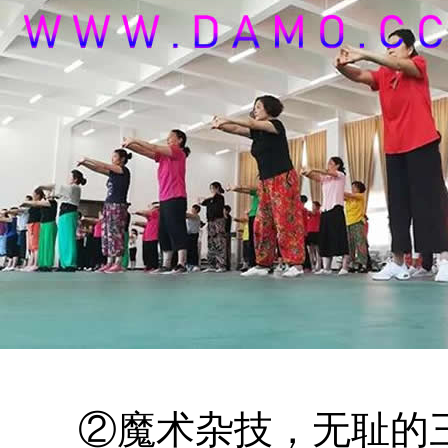
②魔术杂技，无耻的三