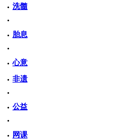
洗髓
胎息
心意
非遗
公益
网课