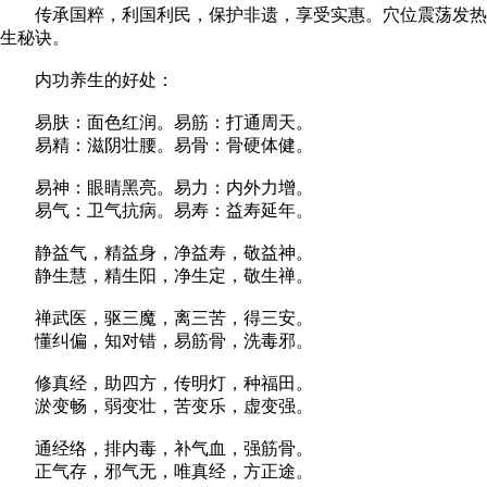
传承国粹，利国利民，保护非遗，享受实惠。穴位震荡发热，
生秘诀。
内功养生的好处：
易肤：面色红润。易筋：打通周天。
易精：滋阴壮腰。易骨：骨硬体健。
易神：眼睛黑亮。易力：内外力增。
易气：卫气抗病。易寿：益寿延年。
静益气，精益身，净益寿，敬益神。
静生慧，精生阳，净生定，敬生禅。
禅武医，驱三魔，离三苦，得三安。
懂纠偏，知对错，易筋骨，洗毒邪。
修真经，助四方，传明灯，种福田。
淤变畅，弱变壮，苦变乐，虚变强。
通经络，排内毒，补气血，强筋骨。
正气存，邪气无，唯真经，方正途。