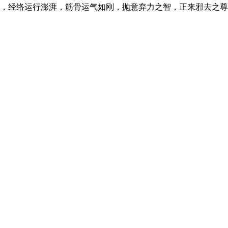
经络运行澎湃，筋骨运气如刚，抛意弃力之智，正来邪去之尊