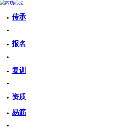
传承
报名
复训
资质
易筋