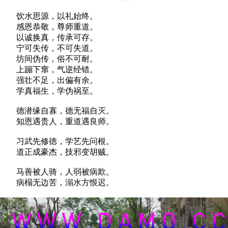
饮水思源，以礼始终。
感恩恭敬，尊师重道。
以诚换真，传承可存。
宁可失传，不可失道。
坊间伪传，俗不可耐。
上蹦下窜，气逆经错。
强壮不足，出偏有余。
学真福生，学伪祸至。
德潜缘自寡，德无福自灭。
知恩遇贵人，重道遇良师。
习武先修徳，学艺先问根。
道正成豪杰，技邪变胡贼。
马善被人骑，人弱被病欺。
病榻无边苦，溺水方恨迟。