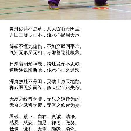
灵丹妙药不是草，凡人皆有丹田宝。
丹田三旋扶正本，流水不腐周天运。
练拳不懂九偏伤，不如弃武回平常。
气滞无形又无相，毒邪善隐扎根藏。
日渐衰弱形神老，溃灶发作不思粮。
道听途说悔断肠，传承不正必遭殃。
浑身無处不丹田，灵劲上身天地翻。
禅武医无疾而终，假大空半路失踪。
无易之经皆为赝，无乐之道皆为虚。
无奇之武皆为废，无智之修皆为妄。
看破，放下，自在，真诚，清净。
感恩，慈悲，知足，禅悟，微笑。
低调，谦和，无争，随缘，淡然。