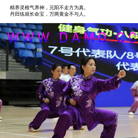
精养灵根气养神，元阳不走方为真。
丹田练就长命宝，万两黄金不与人。