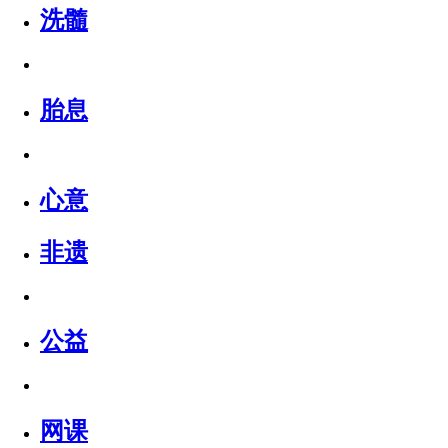
洗髓
胎息
心意
非遗
公益
网课