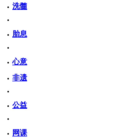
洗髓
胎息
心意
非遗
公益
网课