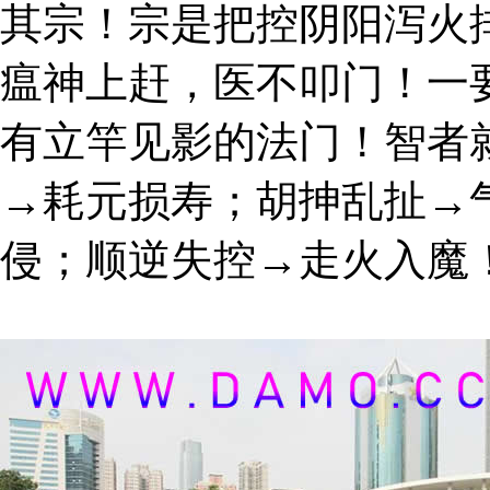
其宗！宗是把控阴阳泻火
瘟神上赶，医不叩门！一
有立竿见影的法门！智者
→耗元损寿；胡抻乱扯→
侵；顺逆失控→走火入魔