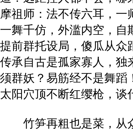
摩祖师：法不传六耳，一
一舞千仿，外滥内空，自
提前群托设局，傻瓜从众
传承自古是孤家寡人，独
须群妖？易筋经不是舞蹈
太阳穴顶不断红缨枪，谈
竹笋再粗也是菜，从众