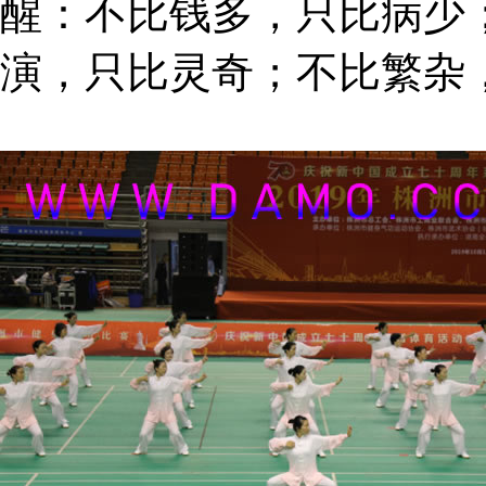
醒：不比钱多，只比病少
演，只比灵奇；不比繁杂