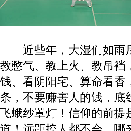
近些年，大湿们如雨后
教憋气、教上火、教吊裆
钱、看阴阳宅、算命看香
条，不要赚害人的钱，底
飞蛾纱罩灯！信仰的前提
道！远距控人都不会，哪